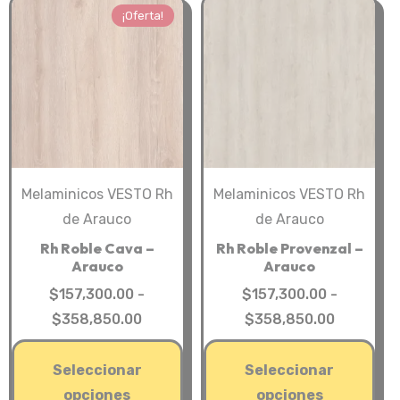
opciones
opc
¡Oferta!
se
se
pueden
pue
elegir
eleg
en
en
la
la
página
pág
de
de
Melaminicos VESTO Rh
Melaminicos VESTO Rh
producto
pro
de Arauco
de Arauco
Rh Roble Cava –
Rh Roble Provenzal –
Arauco
Arauco
$
157,300.00
-
$
157,300.00
-
Rango
Rango
$
358,850.00
$
358,850.00
de
de
Este
Est
precios:
precios:
Seleccionar
Seleccionar
producto
pro
desde
desde
opciones
opciones