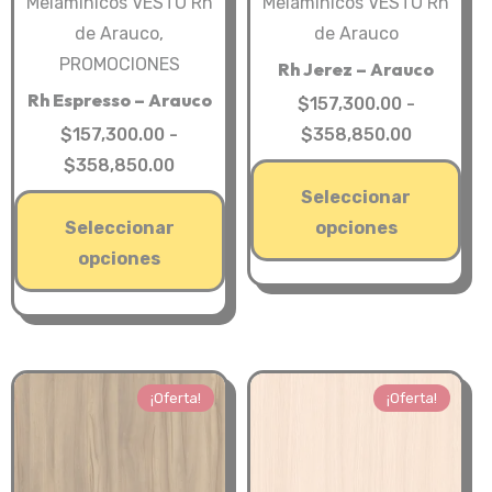
Melaminicos VESTO Rh
Melaminicos VESTO Rh
pro
producto
de Arauco
,
de Arauco
PROMOCIONES
Rh Jerez – Arauco
Rh Espresso – Arauco
$
157,300.00
-
Rango
$
157,300.00
-
$
358,850.00
Rango
de
$
358,850.00
Est
de
precios:
Seleccionar
Este
pro
precios:
desde
Seleccionar
opciones
producto
tie
desde
$157,300
opciones
tiene
múl
$157,300.00
hasta
múltiples
var
hasta
$358,850
variantes.
Las
$358,850.00
Las
opc
opciones
se
¡Oferta!
¡Oferta!
se
pue
pueden
eleg
elegir
en