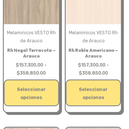
en
la
la
pág
página
de
de
pro
Melaminicos VESTO Rh
Melaminicos VESTO Rh
producto
de Arauco
de Arauco
Rh Nogal Terracota –
Rh Roble Americano –
Arauco
Arauco
$
157,300.00
-
$
157,300.00
-
Rango
Rango
$
358,850.00
$
358,850.00
de
de
Este
Est
precios:
precios:
Seleccionar
Seleccionar
producto
pro
desde
desde
opciones
opciones
tiene
tie
$157,300.00
$157,300
múltiples
múl
hasta
hasta
variantes.
var
$358,850.00
$358,850
Las
Las