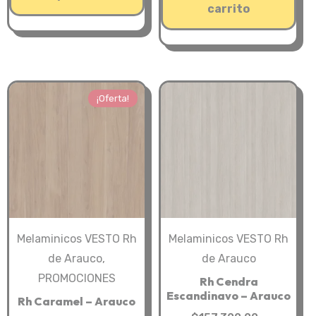
$292,600
es:
carrito
$157,300.00
múltiples
$268,20
hasta
variantes.
$358,850.00
Las
opciones
se
¡Oferta!
pueden
elegir
en
la
página
de
producto
Melaminicos VESTO Rh
Melaminicos VESTO Rh
de Arauco
,
de Arauco
PROMOCIONES
Rh Cendra
Escandinavo – Arauco
Rh Caramel – Arauco