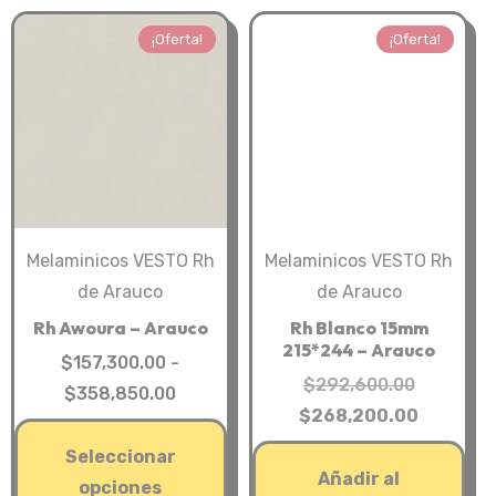
¡Oferta!
¡Oferta!
Melaminicos VESTO Rh
Melaminicos VESTO Rh
de Arauco
de Arauco
Rh Awoura – Arauco
Rh Blanco 15mm
215*244 – Arauco
$
157,300.00
-
El
$
292,600.00
Rango
$
358,850.00
precio
El
$
268,200.00
de
Este
original
precio
precios:
Seleccionar
producto
era:
actual
Añadir al
desde
opciones
tiene