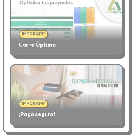
pro
IMPORAPP
Corte Óptimo
IMPORAPP
¡Pago seguro!