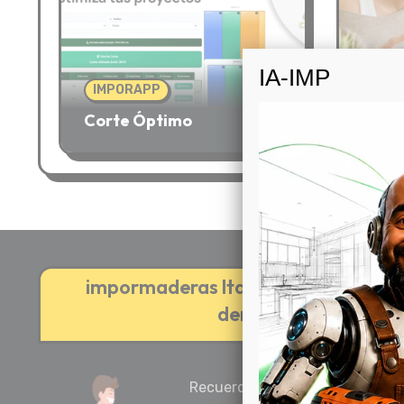
IA-IMP
IMPORAPP
IMPO
Corte Óptimo
¡Pago
impormaderas ltda 2019 – cali colom
derechos reservados
Recuerda que la compra mínima 