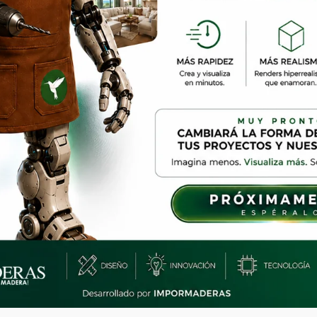
VID-19 y los decretos
l, la recogida del material
/o demás medios digitales o
or el cliente a través de
 de Abril de 2020.
ise bien su carrito de
licable la política de
ágina Web.
ío será totalmente gratis
dentro del perímetro urbano
to del flete de la