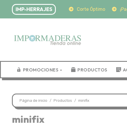
Saltar
IMP-HERRAJES
mo
¡Pago seguro!
Corte Óptimo
¡Pago s
al
contenido
PROMOCIONES
PRODUCTOS
A
Página de inicio
Productos
minifix
minifix