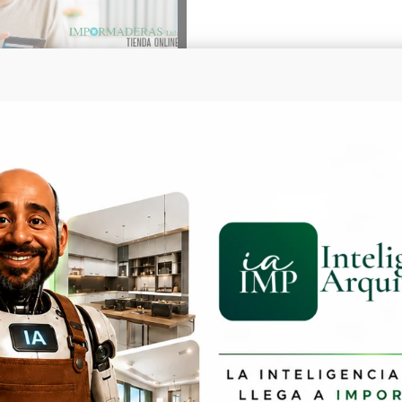
RAPP
 seguro!
bia – todos los
.
por este sitio es de