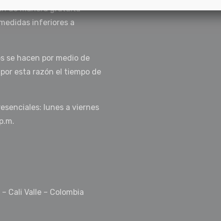
an de manera gratuita
medidas inferiores a
os se hacen por medio de
 por esta razón el tiempo de
resenciales: lunes a viernes
p.m.
 – Cali Valle – Colombia