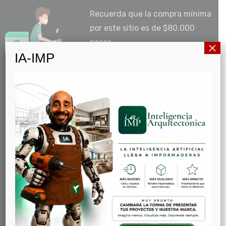
Recuerda que la compra mínima
por este sitio es de $80.000
pesos.
×
IA-IMP
IMPORTANTE: Por motivos del
COVID-19 y los decretos
emitidos por el Gobierno
Nacional, la recogida del material adquirido en la
tienda online y/o demás medios digitales o físicos,
deberá ser programado por el cliente a través de
WhatsApp o con su asesor comercial.
Las entregas serán programadas a partir del jueves 30
de Abril de 2020.
Estimado cliente, antes de finalizar su transacción
revise bien su carrito de compras, ya que después de
ejecutada la venta, será aplicable la política de