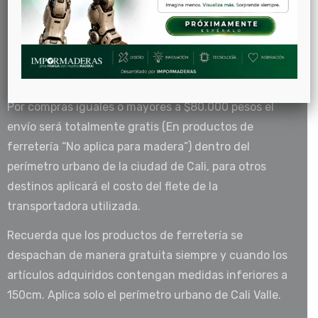
revise bien su carrito de compras, ya que después de
ejecutada la venta, será aplicable la política de
garantía cambios y devoluciones informada en esta
página Web.
Por compras iguales o mayores a $80.000 pesos el
envío será totalmente gratis (En productos de
ferretería “No aplica para madera”) dentro del
perímetro urbano de la ciudad de Cali, para otros
destinos aplicará el costo del flete de la
transportadora utilizada.
Recuerda que los productos de ferretería se
despachan de manera gratuita siempre y cuando los
artículos adquiridos contengan medidas inferiores a
150cm. Aplica solo el perímetro urbano de Cali Valle.