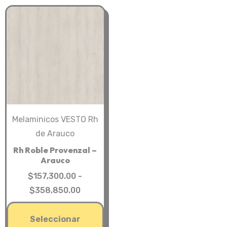
Melaminicos VESTO Rh
de Arauco
Rh Roble Provenzal –
Arauco
$
157,300.00
-
Rango
$
358,850.00
de
Este
precios:
Seleccionar
producto