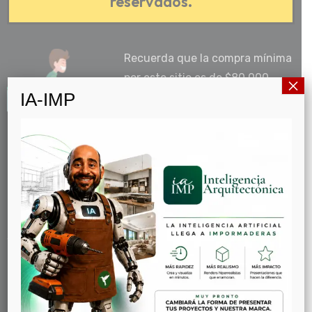
reservados.
Recuerda que la compra mínima
por este sitio es de $80.000
×
IA-IMP
pesos.
IMPORTANTE: Por motivos del
COVID-19 y los decretos
emitidos por el Gobierno
Nacional, la recogida del material adquirido en la
tienda online y/o demás medios digitales o físicos,
deberá ser programado por el cliente a través de
WhatsApp o con su asesor comercial.
Las entregas serán programadas a partir del jueves 30
de Abril de 2020.
Estimado cliente, antes de finalizar su transacción