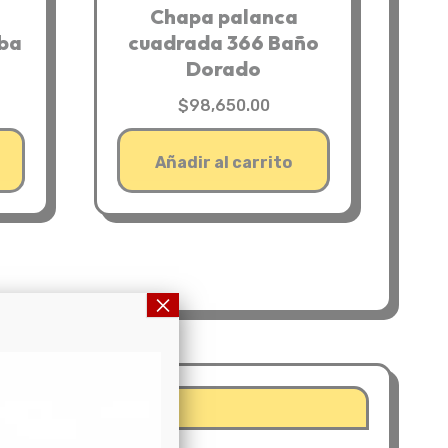
Chapa palanca
oba
cuadrada 366 Baño
Dorado
$
98,650.00
Añadir al carrito
×