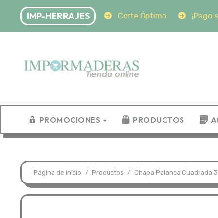
Saltar
IMP-HERRAJES
¡Pago seguro!
Corte Óptimo
¡Pago segu
al
contenido
PROMOCIONES
PRODUCTOS
A
Página de inicio
Productos
Chapa Palanca Cuadrada 3