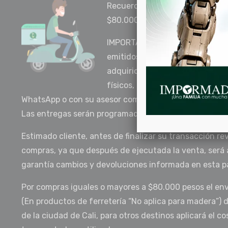
Recuerda que la compra mínima 
$80.000 pesos.
IMPORTANTE: Por motivos del CO
emitidos por el Gobierno Naciona
adquirido en la tienda online y
físicos, deberá ser programado p
WhatsApp o con su asesor comercial.
Las entregas serán programadas a partir del jueves 30
Estimado cliente, antes de finalizar su transacción rev
compras, ya que después de ejecutada la venta, será ap
garantía cambios y devoluciones informada en esta p
Por compras iguales o mayores a $80.000 pesos el env
(En productos de ferretería “No aplica para madera”) 
de la ciudad de Cali, para otros destinos aplicará el cos