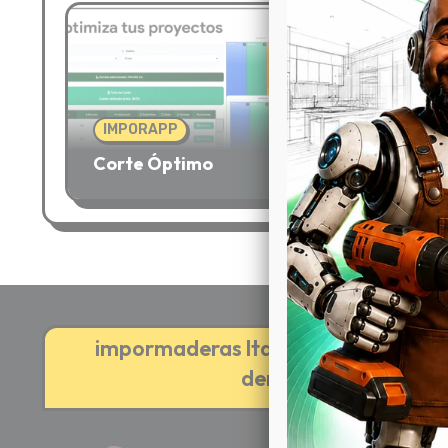
IMPORAPP
IMPO
Corte Óptimo
¡Pago
impormaderas ltda 2019 – cali colom
derechos reservados