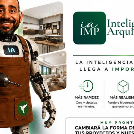
RAPP
 seguro!
bia – todos los
.