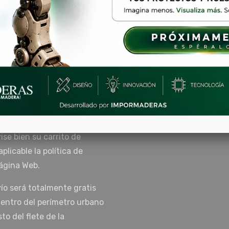
por este sitio es de
VID-19 y los decretos
l, la recogida del material
/o demás medios digitales o
or el cliente a través de
 de Abril de 2020.
ise bien su carrito de
licable la política de
ágina Web.
ío será totalmente gratis
dentro del perímetro urbano
to del flete de la