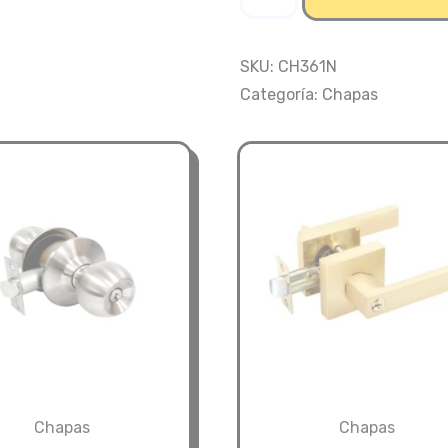
Palanca
Cuadrada
361
SKU:
CH361N
Alcoba
Categoría:
Chapas
Negra
cantidad
Chapas
Chapas