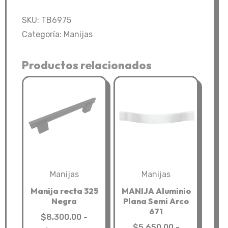
Incrustar
6975
SKU:
TB6975
cantidad
Categoría:
Manijas
Productos relacionados
Manijas
Manijas
Manija recta 325
MANIJA Aluminio
Negra
Plana Semi Arco
671
$
8,300.00
-
$
5,650.00
-