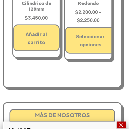
Cilíndrica de
Redondo
la
página
128mm
$
2,200.00
-
página
de
$
3,450.00
Rango
$
2,250.00
de
producto
de
producto
Añadir al
precios:
Seleccionar
carrito
desde
opciones
$2,200.00
Este
hasta
producto
$2,250.00
tiene
múltiples
variantes.
Las
opciones
se
MÁS DE NOSOTROS
pueden
×