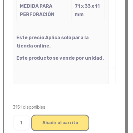
MEDIDA PARA
71 x 33 x 11
PERFORACIÓN
mm
Este precio Aplica solo para la
tienda online.
Este producto se vende por unidad.
3151 disponibles
Manija
Añadir al carrito
de