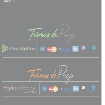
“buzón”.