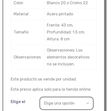
Color
Blanco 20 o Cromo 22
precios:
desde
Material
Acero pintado
$18,800.00
hasta
Frente: 43 cm,
$21,000.00
Tamaño
Profundidad: 1.5 cm,
Altura: 8 cm
Observaciones: Los
Observaciones
elementos decorativos
no se incluyen.
Este producto se vende por unidad.
Este precio aplica solo para la tienda online.
Elige el