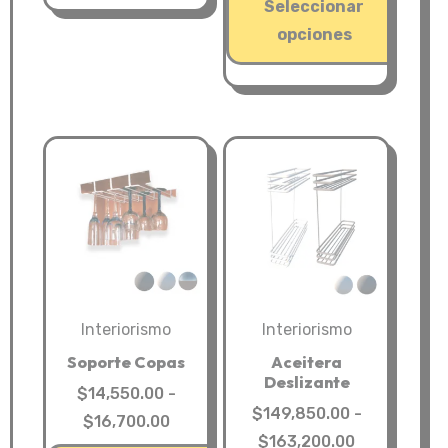
precios:
Seleccionar
desde
opciones
$266,450.
Este
hasta
producto
$302,000.0
tiene
múltiples
variantes.
Las
opciones
se
pueden
Interiorismo
Interiorismo
elegir
en
Soporte Copas
Aceitera
Deslizante
la
$
14,550.00
-
$
149,850.00
-
página
Rango
$
16,700.00
Rango
$
163,200.00
de