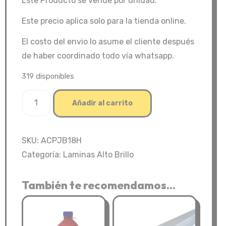
Este Producto se vende por unidad.
Este precio aplica solo para la tienda online.
El costo del envio lo asume el cliente después
de haber coordinado todo vía whatsapp.
319 disponibles
Mdf
Añadir al carrito
Acrylic
Rh
project
SKU:
ACPJB18H
Blanco
Categoría:
Laminas Alto Brillo
alto
brillo
También te recomendamos…
19mm
122x280
cantidad