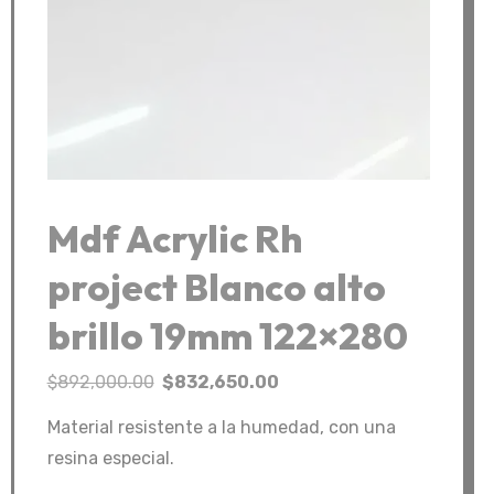
Mdf Acrylic Rh
project Blanco alto
brillo 19mm 122×280
El
El
$
892,000.00
$
832,650.00
precio
precio
Material resistente a la humedad, con una
original
actual
resina especial.
era:
es: