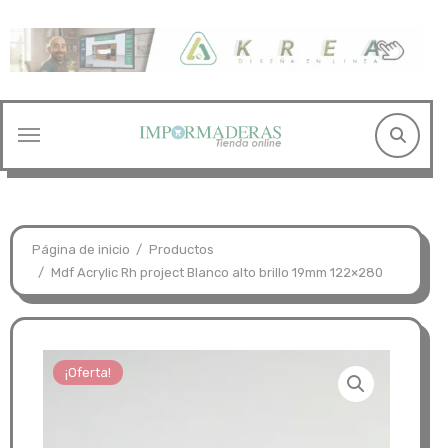
Saltar
al
contenido
Página de inicio
Productos
Mdf Acrylic Rh project Blanco alto brillo 19mm 122×280
¡Oferta!