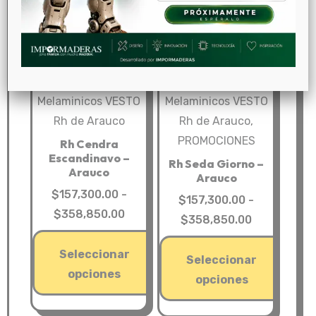
variantes.
Las
opciones
se
pueden
Melaminicos VESTO
Melaminicos VESTO
elegir
Rh de Arauco
Rh de Arauco
,
en
PROMOCIONES
la
Rh Cendra
Escandinavo –
página
Rh Seda Giorno –
Arauco
Arauco
de
$
157,300.00
-
$
157,300.00
-
producto
Rango
$
358,850.00
Rango
$
358,850.00
de
de
precios:
Seleccionar
precios:
Seleccionar
desde
opciones
desde
opciones
$157,300.00
$157,300.0
Este
Este
hasta