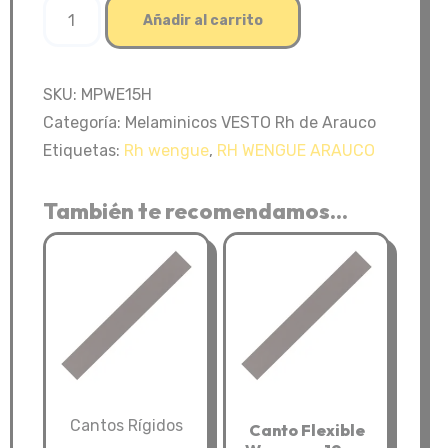
Rh
Añadir al carrito
Wengue
15mm
215*244
SKU:
MPWE15H
-
Categoría:
Melaminicos VESTO Rh de Arauco
Arauco
Etiquetas:
Rh wengue
,
RH WENGUE ARAUCO
cantidad
También te recomendamos…
Cantos Rígidos
Canto Flexible