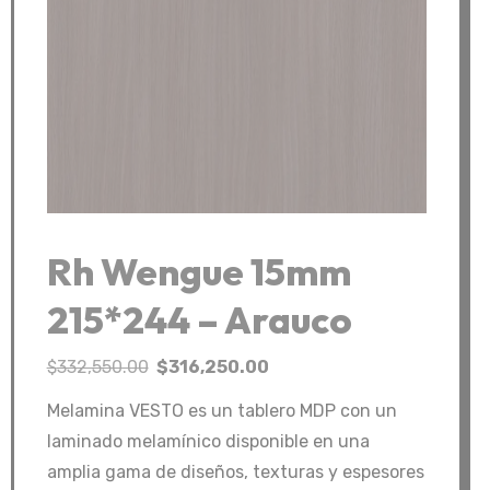
Rh Wengue 15mm
215*244 – Arauco
El
El
$
332,550.00
$
316,250.00
precio
precio
Melamina VESTO es un tablero MDP con un
original
actual
laminado melamínico disponible en una
era:
es:
amplia gama de diseños, texturas y espesores
$332,550.00.
$316,250.00.