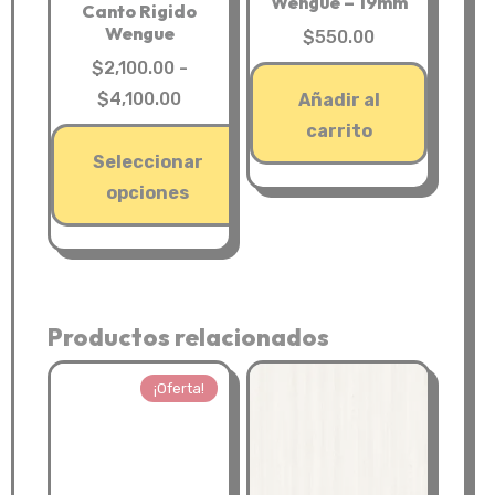
Wengue – 19mm
Canto Rigido
Wengue
$
550.00
$
2,100.00
-
Rango
$
4,100.00
Añadir al
de
carrito
precios:
Seleccionar
desde
opciones
$2,100.00
Este
hasta
producto
$4,100.00
tiene
Productos relacionados
múltiples
variantes.
¡Oferta!
Las
opciones
se
pueden