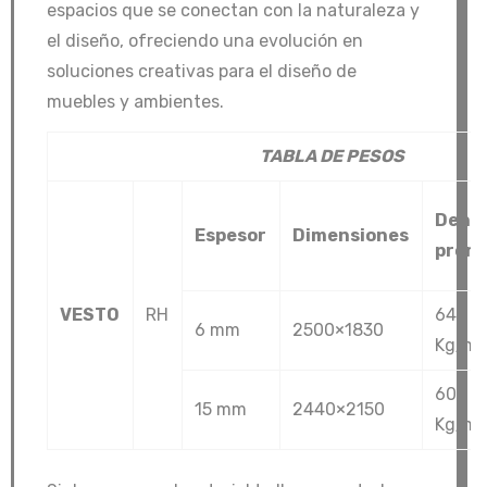
espacios que se conectan con la naturaleza y
el diseño, ofreciendo una evolución en
soluciones creativas para el diseño de
muebles y ambientes.
TABLA DE PESOS
Dens
Espesor
Dimensiones
prom
VESTO
RH
640
6 mm
2500×1830
Kg/m
600
15 mm
2440×2150
Kg/m