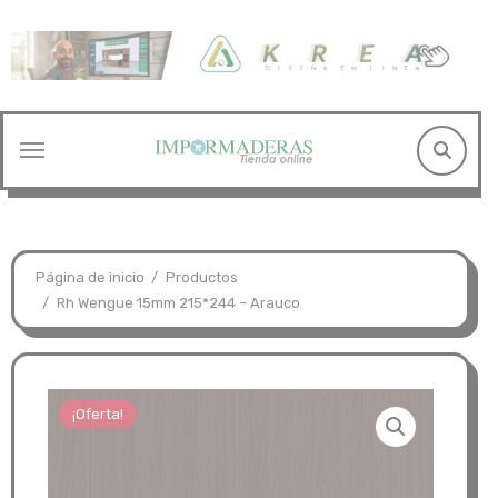
Saltar
al
contenido
Página de inicio
Productos
Rh Wengue 15mm 215*244 – Arauco
¡Oferta!