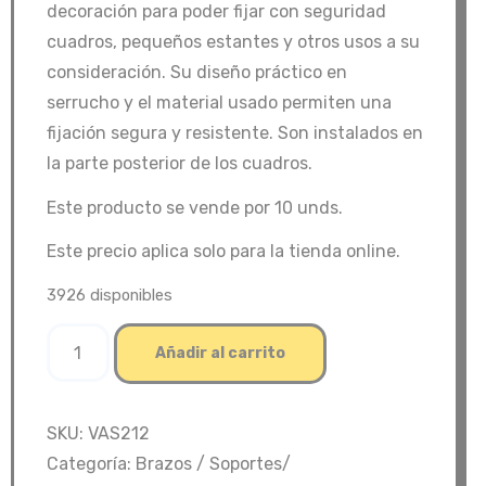
decoración para poder fijar con seguridad
cuadros, pequeños estantes y otros usos a su
consideración. Su diseño práctico en
serrucho y el material usado permiten una
fijación segura y resistente. Son instalados en
la parte posterior de los cuadros.
Este producto se vende por 10 unds.
Este precio aplica solo para la tienda online.
3926 disponibles
Soporte
Añadir al carrito
Serrucho
Cuadro
2
SKU:
VAS212
1/2
Categoría:
Brazos / Soportes/