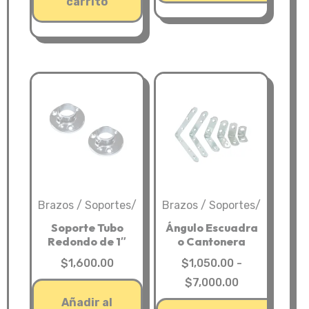
$5,800.00.
es:
carrito
Este
$4,450.00.
producto
tiene
múltiples
variantes.
Las
opciones
se
pueden
elegir
Brazos / Soportes/
Brazos / Soportes/
en
la
Soporte Tubo
Ángulo Escuadra
Redondo de 1″
o Cantonera
página
$
1,600.00
$
1,050.00
-
de
Rango
$
7,000.00
producto
de
Añadir al