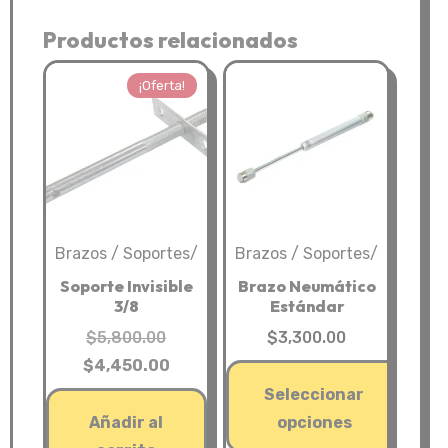
cantidad
Productos relacionados
¡Oferta!
Brazos / Soportes/
Brazos / Soportes/
Soporte Invisible
Brazo Neumático
3/8
Estándar
El
$
5,800.00
$
3,300.00
precio
El
$
4,450.00
original
precio
Seleccionar
era:
actual
Añadir al
opciones