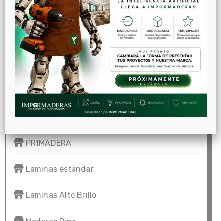
Interiorismo
Herramientas
Mdf Rh y Mdf Estandar
Melaminicos Rh Duratex
Melaminicos VESTO Rh de Arauco
PR1MADERA
Laminas estándar
Laminas Alto Brillo