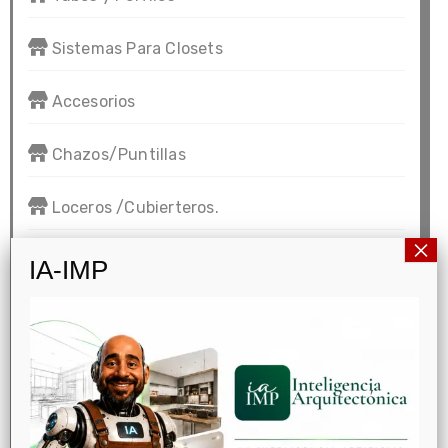
Sistemas Para Closets
Accesorios
Chazos/Puntillas
Loceros /Cubierteros.
×
Patas
IA-IMP
Pasadores/Picaportes
Rodamientos
Pegantes o Adhesivos de contacto